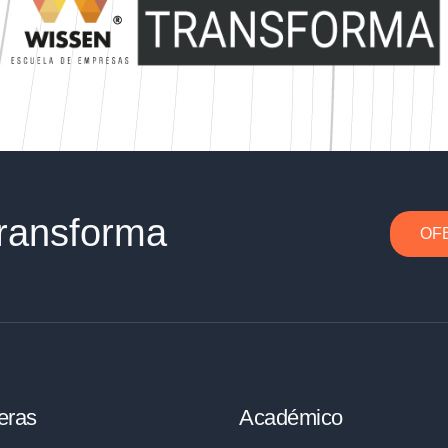
ransforma
OF
eras
Académico