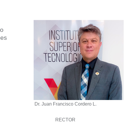
co
les
l
Dr. Juan Francisco Cordero L.
RECTOR