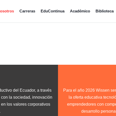
osotros
Carreras
EduContinua
Académico
Biblioteca
n
ductivo del Ecuador, a través
Para el año 2026 Wissen será
n con la sociedad, innovación
la oferta educativa tecno
 en los valores corporativos
emprendedores con compete
.
desarrollo personal