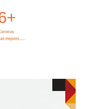
6+
Carreras
as mejores…..