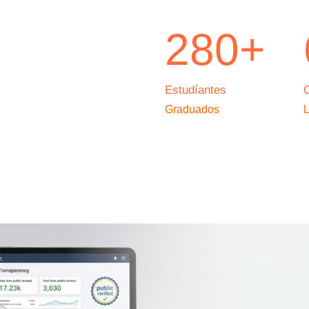
280+
Estudíantes
Graduados
L