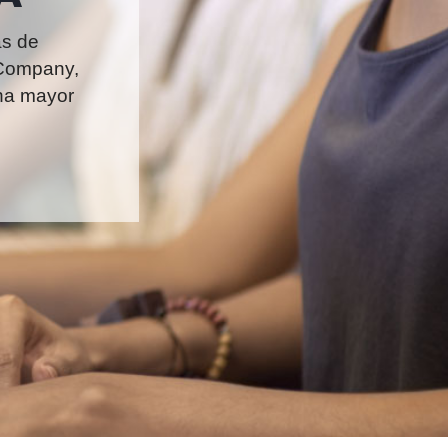
as de
-Company,
na mayor