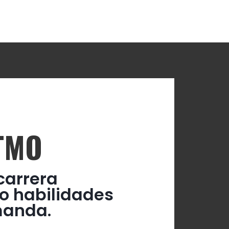
TMO
carrera
o habilidades
manda.