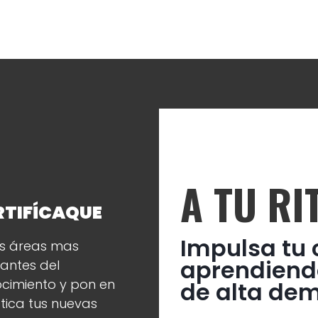
A TU RI
RTIFÍCAQUE
Impulsa tu 
as áreas mas
aprendiend
vantes del
cimiento y pon en
de alta de
tica tus nuevas