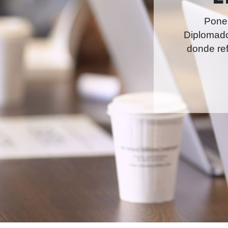
Ponem
Diplomado
donde re