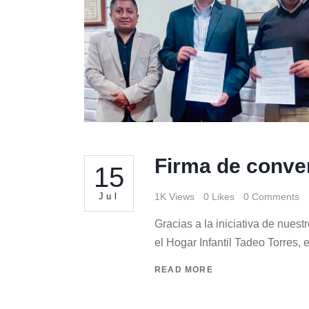
Firma de conven
15
Jul
1K
Views
0
Likes
0
Comments
Gracias a la iniciativa de nues
el Hogar Infantil Tadeo Torres, 
READ MORE