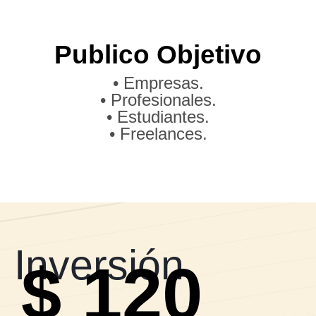
Publico Objetivo
• Empresas.
• Profesionales.
• Estudiantes.
• Freelances.
Inversión
$ 120