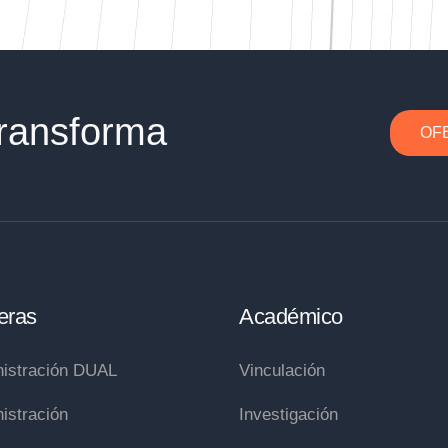
ransforma
OF
eras
Académico
istración DUAL
Vinculación
istración
Investigación